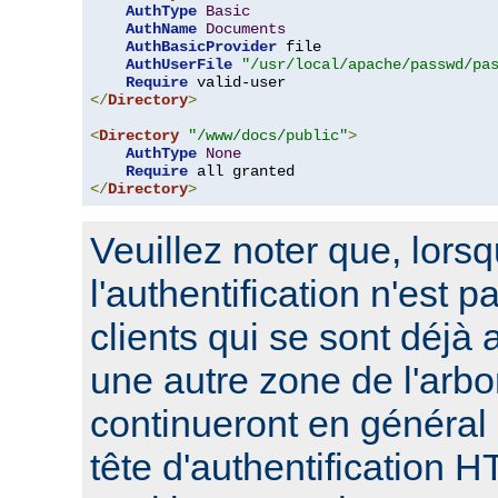
AuthType
Basic
AuthName
Documents
AuthBasicProvider
 file

AuthUserFile
"/usr/local/apache/passwd/pa
Require
</
Directory
>
<
Directory
"/www/docs/public"
>
AuthType
None
Require
</
Directory
>
Veuillez noter que, lors
l'authentification n'est p
clients qui se sont déjà 
une autre zone de l'arbo
continueront en général
tête d'authentification 