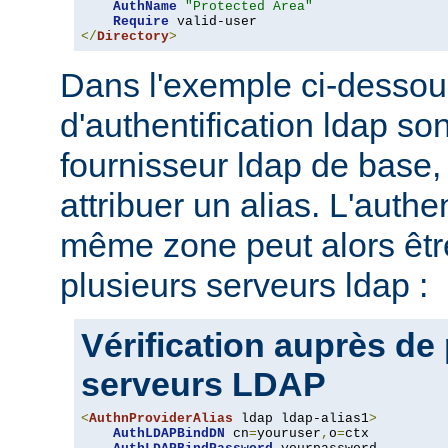
AuthName
"Protected Area"
Require
</
Directory
>
Dans l'exemple ci-dessou
d'authentification ldap son
fournisseur ldap de base, 
attribuer un alias. L'authe
même zone peut alors être
plusieurs serveurs ldap :
Vérification auprès de
serveurs LDAP
<
AuthnProviderAlias
 ldap ldap-alias1
>
AuthLDAPBindDN
 cn
=
youruser
,
o
=
ctx
