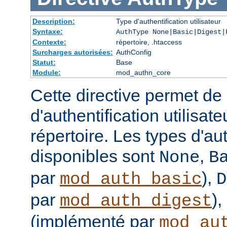
Description:
Type d'authentification utilisateur
Syntaxe:
AuthType None|Basic|Digest|
Contexte:
répertoire, .htaccess
Surcharges autorisées:
AuthConfig
Statut:
Base
Module:
mod_authn_core
Cette directive permet de d
d'authentification utilisat
répertoire. Les types d'aut
disponibles sont
,
None
B
par
),
mod_auth_basic
D
par
),
mod_auth_digest
(implémenté par
mod_au