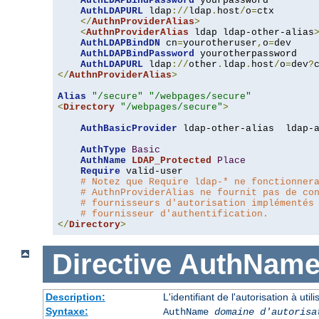
AuthLDAPBindPassword
 yourpassword

AuthLDAPURL
 ldap
://
ldap
.
host
/
o
=
ctx

</
AuthnProviderAlias
>
<
AuthnProviderAlias
 ldap ldap-other-alias
AuthLDAPBindDN
 cn
=
yourotheruser
,
o
=
dev

AuthLDAPBindPassword
 yourotherpassword

AuthLDAPURL
 ldap
://
other
.
ldap
.
host
/
o
=
dev
?
</
AuthnProviderAlias
>
Alias
"/secure"
"/webpages/secure"
<
Directory
"/webpages/secure"
>
AuthBasicProvider
 ldap-other-alias  ldap-a
AuthType
Basic
AuthName
LDAP_Protected
Place
Require
 valid-user

# Notez que Require ldap-* ne fonctionner
# AuthnProviderAlias ne fournit pas de co
# fournisseurs d'autorisation implémentés
# fournisseur d'authentification.
</
Directory
>
Directive
AuthNam
Description:
L'identifiant de l'autorisation à uti
Syntaxe:
AuthName
domaine d'autorisa