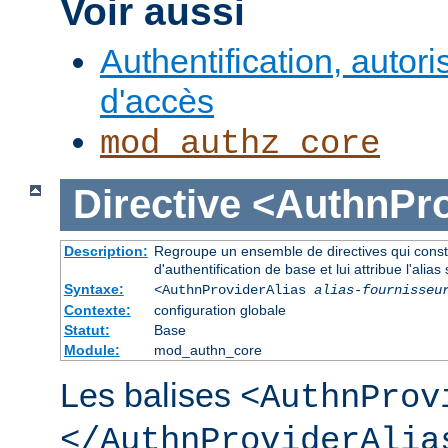
Voir aussi
Authentification, autori
d'accès
mod_authz_core
Directive
<AuthnPro
Description:
Regroupe un ensemble de directives qui consti
d'authentification de base et lui attribue l'alias 
Syntaxe:
<AuthnProviderAlias
alias-fournisseu
Contexte:
configuration globale
Statut:
Base
Module:
mod_authn_core
Les balises
<AuthnProv
</AuthnProviderAlia