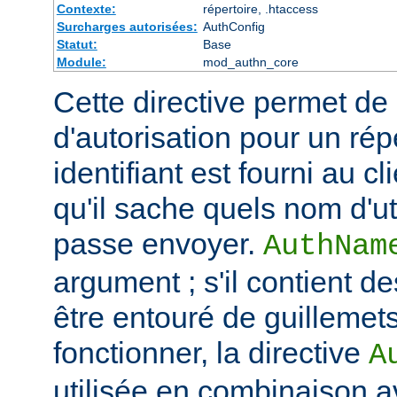
Contexte:
répertoire, .htaccess
Surcharges autorisées:
AuthConfig
Statut:
Base
Module:
mod_authn_core
Cette directive permet de dé
d'autorisation pour un rép
identifiant est fourni au c
qu'il sache quels nom d'ut
passe envoyer.
AuthNam
argument ; s'il contient de
être entouré de guillemet
fonctionner, la directive
A
utilisée en combinaison a