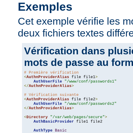
Exemples
Cet exemple vérifie les 
deux fichiers textes différ
Vérification dans plusi
mots de passe au form
# Première vérification
<
AuthnProviderAlias
 file file1
>
AuthUserFile
"/www/conf/passwords1"
</
AuthnProviderAlias
>
# Vérification suivante
<
AuthnProviderAlias
 file file2
>
AuthUserFile
"/www/conf/passwords2"
</
AuthnProviderAlias
>
<
Directory
"/var/web/pages/secure"
>
AuthBasicProvider
 file1 file2

AuthType
Basic