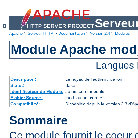
Serveu
Apache
>
Serveur HTTP
>
Documentation
>
Version 2.4
>
Modules
Module Apache mod
Langues 
Description:
Le noyau de l'authentification
Statut:
Base
Identificateur de Module:
authn_core_module
Fichier Source:
mod_authn_core.c
Compatibilité:
Disponible depuis la version 2.3 d'A
Sommaire
Ce module fournit le coeur 