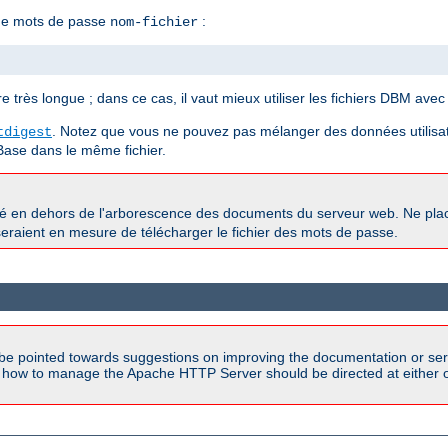
 de mots de passe
:
nom-fichier
 très longue ; dans ce cas, il vaut mieux utiliser les fichiers DBM avec 
. Notez que vous ne pouvez pas mélanger des données utilisat
tdigest
Base dans le même fichier.
ké en dehors de l'arborescence des documents du serveur web. Ne pl
s seraient en mesure de télécharger le fichier des mots de passe.
be pointed towards suggestions on improving the documentation or ser
n how to manage the Apache HTTP Server should be directed at either 