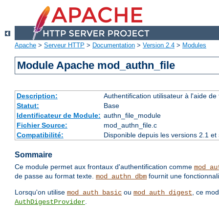
Apache
>
Serveur HTTP
>
Documentation
>
Version 2.4
>
Modules
Module Apache mod_authn_file
Description:
Authentification utilisateur à l'aide de 
Statut:
Base
Identificateur de Module:
authn_file_module
Fichier Source:
mod_authn_file.c
Compatibilité:
Disponible depuis les versions 2.1 e
Sommaire
Ce module permet aux frontaux d'authentification comme
mod_au
de passe au format texte.
fournit une fonctionnali
mod_authn_dbm
Lorsqu'on utilise
ou
, ce mod
mod_auth_basic
mod_auth_digest
.
AuthDigestProvider