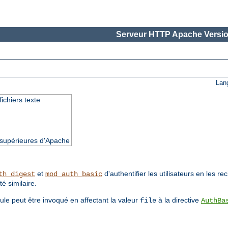
Serveur HTTP Apache Versio
Lan
fichiers texte
t supérieures d'Apache
et
d'authentifier les utilisateurs en les r
th_digest
mod_auth_basic
té similaire.
ule peut être invoqué en affectant la valeur
à la directive
file
AuthBa