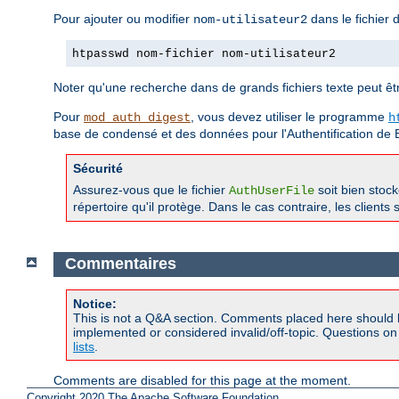
Pour ajouter ou modifier
dans le fichier
nom-utilisateur2
htpasswd nom-fichier nom-utilisateur2
Noter qu'une recherche dans de grands fichiers texte peut être
Pour
, vous devez utiliser le programme
mod_auth_digest
h
base de condensé et des données pour l'Authentification de 
Sécurité
Assurez-vous que le fichier
soit bien stoc
AuthUserFile
répertoire qu'il protège. Dans le cas contraire, les client
Commentaires
Notice:
This is not a Q&A section. Comments placed here should 
implemented or considered invalid/off-topic. Questions o
lists
.
Comments are disabled for this page at the moment.
Copyright 2020 The Apache Software Foundation.