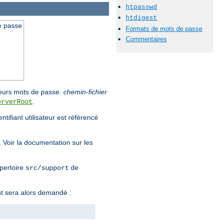
htpasswd
htdigest
de passe
Formats de mots de passe
Commentaires
e leurs mots de passe.
chemin-fichier
.
erverRoot
tifiant utilisateur est référencé
. Voir la documentation sur les
épertoire
de
src/support
nt sera alors demandé :