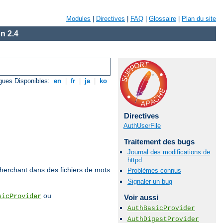
Modules
|
Directives
|
FAQ
|
Glossaire
|
Plan du site
n 2.4
gues Disponibles:
en
|
fr
|
ja
|
ko
Directives
AuthUserFile
Traitement des bugs
Journal des modifications de
httpd
echerchant dans des fichiers de mots
Problèmes connus
Signaler un bug
ou
sicProvider
Voir aussi
AuthBasicProvider
AuthDigestProvider