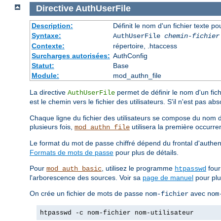
Directive
AuthUserFile
Description:
Définit le nom d'un fichier texte po
Syntaxe:
AuthUserFile
chemin-fichier
Contexte:
répertoire, .htaccess
Surcharges autorisées:
AuthConfig
Statut:
Base
Module:
mod_authn_file
La directive
permet de définir le nom d'un fichi
AuthUserFile
est le chemin vers le fichier des utilisateurs. S'il n'est pas ab
Chaque ligne du fichier des utilisateurs se compose du nom de l
plusieurs fois,
utilisera la première occurre
mod_authn_file
Le format du mot de passe chiffré dépend du frontal d'authent
Formats de mots de passe
pour plus de détails.
Pour
, utilisez le programme
four
mod_auth_basic
htpasswd
l'arborescence des sources. Voir sa
page de manuel
pour plus
On crée un fichier de mots de passe
avec
nom-fichier
nom
htpasswd -c nom-fichier nom-utilisateur