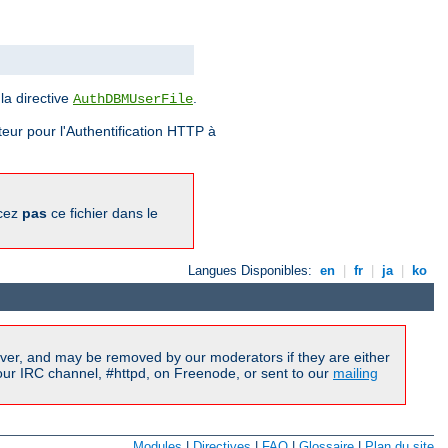
la directive
.
AuthDBMUserFile
eur pour l'Authentification HTTP à
acez
pas
ce fichier dans le
Langues Disponibles:
en
|
fr
|
ja
|
ko
ver, and may be removed by our moderators if they are either
our IRC channel, #httpd, on Freenode, or sent to our
mailing
Modules
|
Directives
|
FAQ
|
Glossaire
|
Plan du site