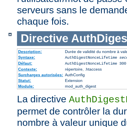
serveurs sans le demander 
chaque fois.
Directive
AuthDiges
Description:
Durée de validité du nombre à val
Syntaxe:
AuthDigestNonceLifetime
sec
Défaut:
AuthDigestNonceLifetime 300
Contexte:
répertoire, .htaccess
Surcharges autorisées:
AuthConfig
Statut:
Extension
Module:
mod_auth_digest
La directive
AuthDigest
permet de contrôler la dur
nombre à valeur unique d