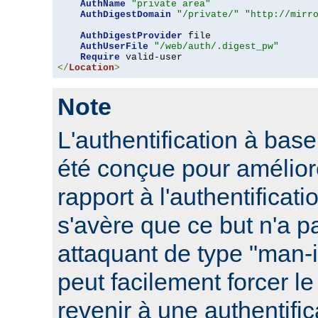
AuthName
"private area"
AuthDigestDomain
"/private/"
"http://mirr
AuthDigestProvider
 file

AuthUserFile
"/web/auth/.digest_pw"
Require
</
Location
>
Note
L'authentification à ba
été conçue pour améliore
rapport à l'authentificati
s'avère que ce but n'a pa
attaquant de type "man-
peut facilement forcer le
revenir à une authentifi