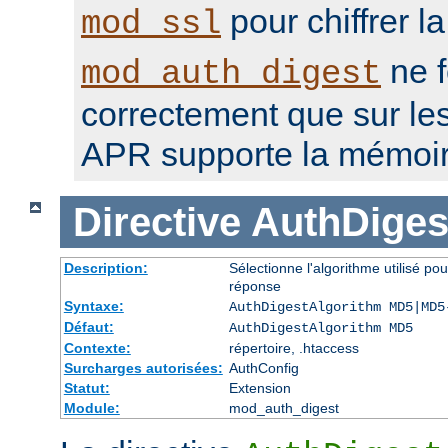
pour chiffrer l
mod_ssl
ne f
mod_auth_digest
correctement que sur le
APR supporte la mémoir
Directive
AuthDiges
Description:
Sélectionne l'algorithme utilisé po
réponse
Syntaxe:
AuthDigestAlgorithm MD5|MD5
Défaut:
AuthDigestAlgorithm MD5
Contexte:
répertoire, .htaccess
Surcharges autorisées:
AuthConfig
Statut:
Extension
Module:
mod_auth_digest