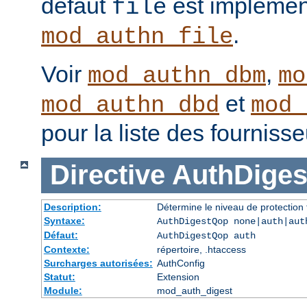
défaut
est implémen
file
.
mod_authn_file
Voir
,
mod_authn_dbm
mo
et
mod_authn_dbd
mod_
pour la liste des fourniss
Directive
AuthDige
Description:
Détermine le niveau de protection 
Syntaxe:
AuthDigestQop none|auth|aut
Défaut:
AuthDigestQop auth
Contexte:
répertoire, .htaccess
Surcharges autorisées:
AuthConfig
Statut:
Extension
Module:
mod_auth_digest