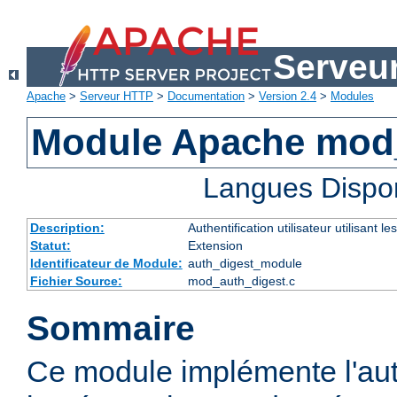
Serveu
Apache
>
Serveur HTTP
>
Documentation
>
Version 2.4
>
Modules
Module Apache mod
Langues Dispo
Description:
Authentification utilisateur utilisant
Statut:
Extension
Identificateur de Module:
auth_digest_module
Fichier Source:
mod_auth_digest.c
Sommaire
Ce module implémente l'aut