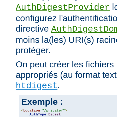
l
AuthDigestProvider
configurez l'authentificati
directive
AuthDigestDo
moins la(les) URI(s) racin
protéger.
On peut créer les fichiers 
appropriés (au format texte)
.
htdigest
Exemple :
<
Location
"/private/"
>
AuthType
Digest