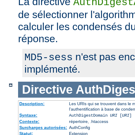
La directive
AuthDigest
de sélectionner l'algorithm
calculer les condensés du 
réponse.
n'est pas en
MD5-sess
implémenté.
Directive
AuthDige
Description:
Les URIs qui se trouvent dans le
l'authentification à base de conde
Syntaxe:
AuthDigestDomain
URI
[
URI
] 
Contexte:
répertoire, .htaccess
Surcharges autorisées:
AuthConfig
Statut:
Extension