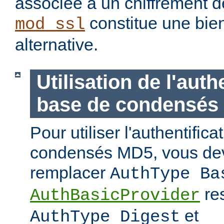
associée à un chiffrement d
constitue une bie
mod_ssl
alternative.
Utilisation de l'auth
base de condensés
Pour utiliser l'authentific
condensés MD5, vous de
remplacer
AuthType Ba
re
AuthBasicProvider
et
AuthType Digest