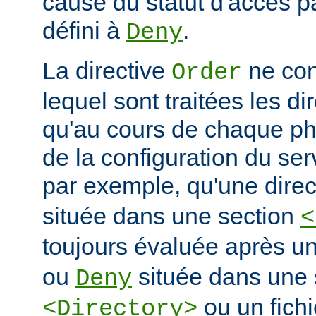
cause du statut d'accès pa
défini à
.
Deny
La directive
ne con
Order
lequel sont traitées les di
qu'au cours de chaque ph
de la configuration du ser
par exemple, qu'une dire
située dans une section
<
toujours évaluée après un
ou
située dans une 
Deny
ou un fich
<Directory>