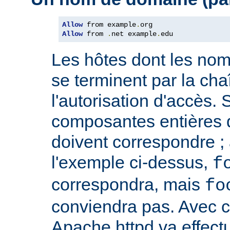
Allow
 from example
.
Allow
 from 
.
net example
.
edu
Les hôtes dont les no
se terminent par la cha
l'autorisation d'accès. 
composantes entières 
doivent correspondre ; 
l'exemple ci-dessus,
f
correspondra, mais
fo
conviendra pas. Avec ce
Apache httpd va effect