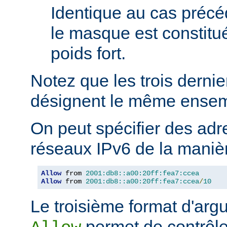
Identique au cas précé
le masque est constitu
poids fort.
Notez que les trois derni
désignent le même ensem
On peut spécifier des adr
réseaux IPv6 de la manièr
Allow
 from 
2001:db8::a00:20ff:fea7:ccea
Allow
 from 
2001:db8::a00:20ff:fea7:ccea
/
10
Le troisième format d'argu
permet de contrôle