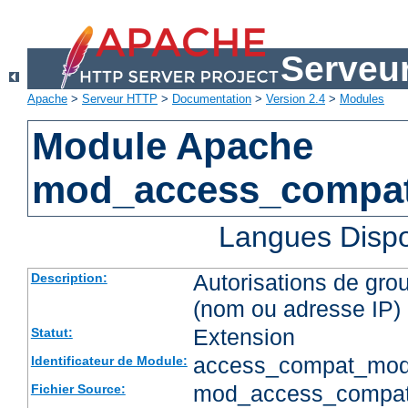
Serveu
Apache
>
Serveur HTTP
>
Documentation
>
Version 2.4
>
Modules
Module Apache
mod_access_compa
Langues Dispo
Autorisations de gro
Description:
(nom ou adresse IP)
Extension
Statut:
access_compat_mod
Identificateur de Module:
mod_access_compat
Fichier Source: