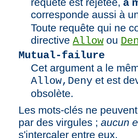
requête est rejetée,
à 
corresponde aussi à un
Toute requête qui ne 
directive
ou
Allow
De
Mutual-failure
Cet argument a le mêm
et est de
Allow,Deny
obsolète.
Les mots-clés ne peuvent
par des virgules ;
aucun 
s'intercaler entre eux.