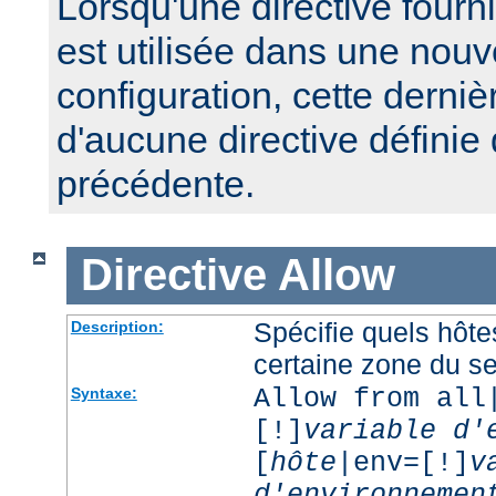
Lorsqu'une directive fourn
est utilisée dans une nouv
configuration, cette derniè
d'aucune directive définie
précédente.
Directive
Allow
Spécifie quels hôt
Description:
certaine zone du s
Allow from all
Syntaxe:
[!]
variable d'
[
hôte
|env=[!]
v
d'environnemen