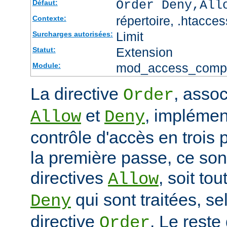
Order Deny,All
Défaut:
répertoire, .htacces
Contexte:
Limit
Surcharges autorisées:
Extension
Statut:
mod_access_comp
Module:
La directive
, assoc
Order
et
, impléme
Allow
Deny
contrôle d'accès en trois
la première passe, ce sont
directives
, soit tou
Allow
qui sont traitées, sel
Deny
directive
. Le reste
Order