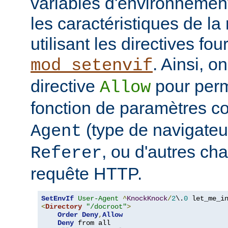
variables d'environnemen
les caractéristiques de la 
utilisant les directives fo
. Ainsi, on
mod_setenvif
directive
pour perm
Allow
fonction de paramètres 
(type de navigateur
Agent
, ou d'autres ch
Referer
requête HTTP.
SetEnvIf
User-Agent
^
KnockKnock
/
2
\.
0
<
Directory
"/docroot"
>
Order
Deny
,
Allow
Deny
 from all
