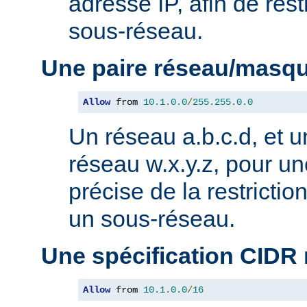
adresse IP, afin de rest
sous-réseau.
Une paire réseau/masq
Allow
 from 
10.1
.
0.0
/
255.255
.
0.0
Un réseau a.b.c.d, et 
réseau w.x.y.z, pour un
précise de la restricti
un sous-réseau.
Une spécification CIDR
Allow
 from 
10.1
.
0.0
/
16