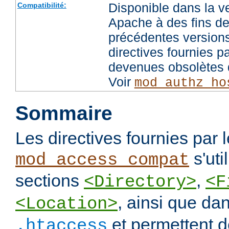
Disponible dans la v
Compatibilité:
Apache à des fins de
précédentes versions
directives fournies p
devenues obsolètes d
Voir
mod_authz_ho
Sommaire
Les directives fournies par
s'uti
mod_access_compat
sections
,
<Directory>
<F
, ainsi que dan
<Location>
et permettent de
.htaccess